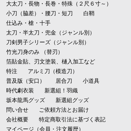
大太刀・長物・長巻・特殊（２尺６寸～）
小刀（脇差）・腰刀・短刀
白鞘
仕込み・槍・十手
太刀・半太刀・兜金（ジャンル別）
刀剣男子シリーズ（ジャンル別）
竹光刀身のみ （替刃）
箔貼金貼、刃文塗装、樋入加工など
特注
アルミ刀（模造刀）
普及版（安口）
居合刀
小道具
時代劇衣装
新選組！羽織
坂本龍馬グッズ
新選組グッズ
問い合せ
ご依頼方法とお届け
会社概要
特定商取引法に基づく表記
マイページ（会員・注文履歴）