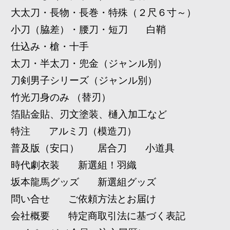
大太刀・長物・長巻・特殊（２尺６寸～）
小刀（脇差）・腰刀・短刀
白鞘
仕込み・槍・十手
太刀・半太刀・兜金（ジャンル別）
刀剣男子シリーズ（ジャンル別）
竹光刀身のみ （替刃）
箔貼金貼、刃文塗装、樋入加工など
特注
アルミ刀（模造刀）
普及版（安口）
居合刀
小道具
時代劇衣装
新選組！羽織
坂本龍馬グッズ
新選組グッズ
問い合せ
ご依頼方法とお届け
会社概要
特定商取引法に基づく表記