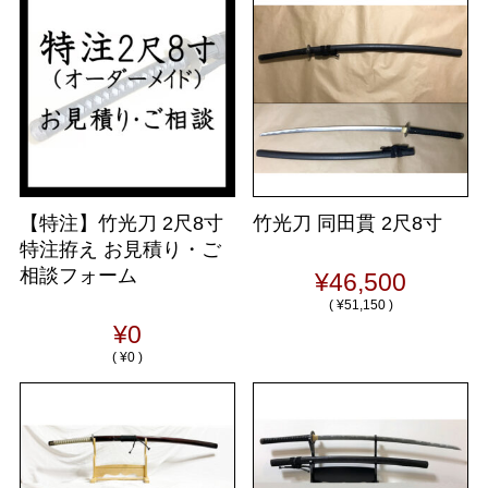
【特注】竹光刀 2尺8寸
竹光刀 同田貫 2尺8寸
特注拵え お見積り・ご
相談フォーム
¥46,500
(
¥51,150 )
¥0
(
¥0 )