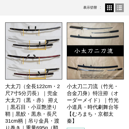
表示切替
大太刀（全長122cm・2
小太刀二刀流（竹光・
尺7寸5分刃長）｜兜金
合金刀身）特注拵（オ
大太刀（黒・赤） 拵え
ーダーメイド）｜竹光
｜黒石目・小豆艶塗り
小道具・時代劇舞台等
鞘｜黒鮫・黒糸・長尺
【むろまち・京都太
31cm柄｜吊り金具・渡
秦】
り巻き｜重量695g（鞘