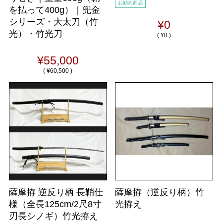
お勧め商品
を払って400g）｜兜金
シリーズ・大太刀（竹
¥0
光）・竹光刀
(
¥0 )
¥55,000
(
¥60,500 )
薩摩拵 逆反り柄 長鞘仕
薩摩拵（逆反り柄）竹
様（全長125cm/2尺8寸
光拵え
刃長シノギ）竹光拵え