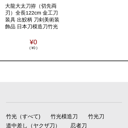
大龍大太刀拵（切先両
刃）全長122cm 金工刀
装具 出鮫柄 刀剣美術装
飾品 日本刀模造刀竹光
¥0
(
¥0 )
竹光（すべて)
竹光模造刀
竹光刀
道中差し（ヤクザ刀）
忍者刀