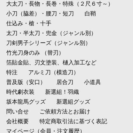
大太刀・長物・長巻・特殊（２尺６寸～）
小刀（脇差）・腰刀・短刀
白鞘
仕込み・槍・十手
太刀・半太刀・兜金（ジャンル別）
刀剣男子シリーズ（ジャンル別）
竹光刀身のみ （替刃）
箔貼金貼、刃文塗装、樋入加工など
特注
アルミ刀（模造刀）
普及版（安口）
居合刀
小道具
時代劇衣装
新選組！羽織
坂本龍馬グッズ
新選組グッズ
問い合せ
ご依頼方法とお届け
会社概要
特定商取引法に基づく表記
マイページ（会員・注文履歴）