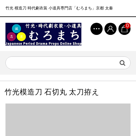
竹光 模造刀 時代劇衣装 小道具専門店「むろまち」京都 太秦
0
竹光模造刀 石切丸 太刀拵え