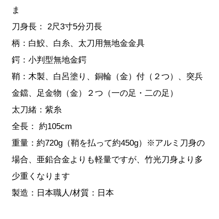
ま
刀身長： 2尺3寸5分刃長
柄：白鮫、白糸、太刀用無地金金具
鍔：小判型無地金鍔
鞘：木製、白呂塗り、銅輪（金）付（２つ）、突兵
金鐺、足金物（金）２つ（一の足・二の足）
太刀緒：紫糸
全長： 約105cm
重量：約720g（鞘を払って約450g）※アルミ刀身の
場合、亜鉛合金よりも軽量ですが、竹光刀身より多
少重くなります
製造：日本職人/材質：日本