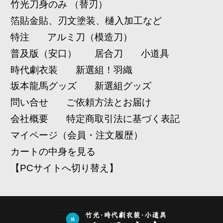
竹光刀身のみ （替刃）
箔貼金貼、刃文塗装、樋入加工など
特注
アルミ刀（模造刀）
普及版（安口）
居合刀
小道具
時代劇衣装
新選組！羽織
坂本龍馬グッズ
新選組グッズ
問い合せ
ご依頼方法とお届け
会社概要
特定商取引法に基づく表記
マイページ（会員・注文履歴）
カートの中身を見る
【PCサイトへ切り替え】