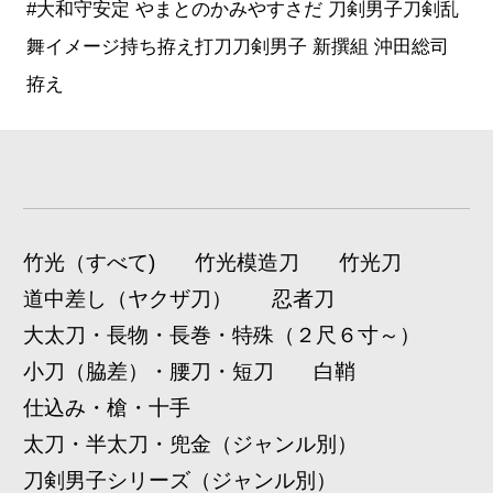
#大和守安定 やまとのかみやすさだ 刀剣男子刀剣乱
舞イメージ持ち拵え打刀刀剣男子 新撰組 沖田総司
拵え
竹光（すべて)
竹光模造刀
竹光刀
道中差し（ヤクザ刀）
忍者刀
大太刀・長物・長巻・特殊（２尺６寸～）
小刀（脇差）・腰刀・短刀
白鞘
仕込み・槍・十手
太刀・半太刀・兜金（ジャンル別）
刀剣男子シリーズ（ジャンル別）