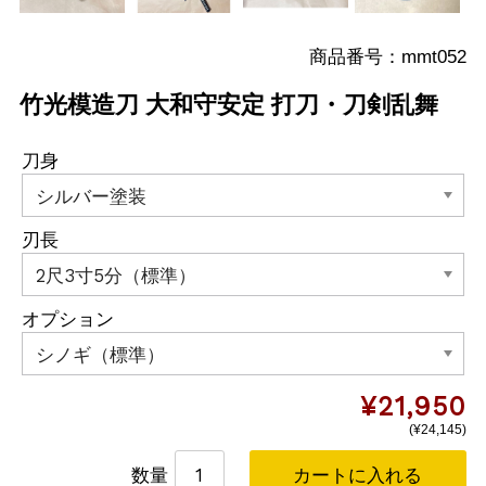
商品番号：mmt052
竹光模造刀 大和守安定 打刀・刀剣乱舞
刀身
刃長
オプション
¥21,950
(
¥24,145
)
数量