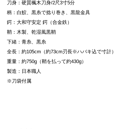
刀身：硬質楓木刀身/2尺3寸5分
柄：白鮫、黒糸で捻り巻き、黒龍金具
鍔：大和守安定 鍔（合金鉄）
鞘：木製、乾湿風黒鞘
下緒：青糸、黒糸
全長：約105cm（約73cm刃長※ハバキ込で寸計）
重量：約750g（鞘を払って約430g）
製造：日本職人
※刀袋付属