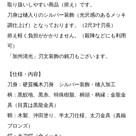
取り扱いしやすい商品（拵え）です。
刀身は樋入りのシルバー装飾（光沢感のあるメッキ
調仕上げ）となっております。（2尺3寸刃長）
拵え軽く負担がかかりません。（殺陣などにも利用
可）
「加州清光」刃文装飾の銘刀もございます。
【仕様・内容】
刀身：硬質楓木刀身 シルバー装飾・樋入加工
柄：黒鮫地、黒糸、特殊樹脂、柄頭・柄縁：金龍金
具（目貫は黒龍金具）
鞘：木製、沖田塗り、半太刀仕様、太刀金具（真鍮
ブロンズ）