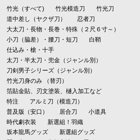
竹光（すべて)
竹光模造刀
竹光刀
道中差し（ヤクザ刀）
忍者刀
大太刀・長物・長巻・特殊（２尺６寸～）
小刀（脇差）・腰刀・短刀
白鞘
仕込み・槍・十手
太刀・半太刀・兜金（ジャンル別）
刀剣男子シリーズ（ジャンル別）
竹光刀身のみ （替刃）
箔貼金貼、刃文塗装、樋入加工など
特注
アルミ刀（模造刀）
普及版（安口）
居合刀
小道具
時代劇衣装
新選組！羽織
坂本龍馬グッズ
新選組グッズ