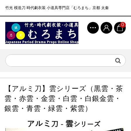
竹光 模造刀 時代劇衣装 小道具専門店「むろまち」京都 太秦
0
【アルミ刀】雲シリーズ（黒雲・茶
雲・赤雲・金雲・白雲・白銀金雲・
銀雲・青雲・緑雲・紫雲）