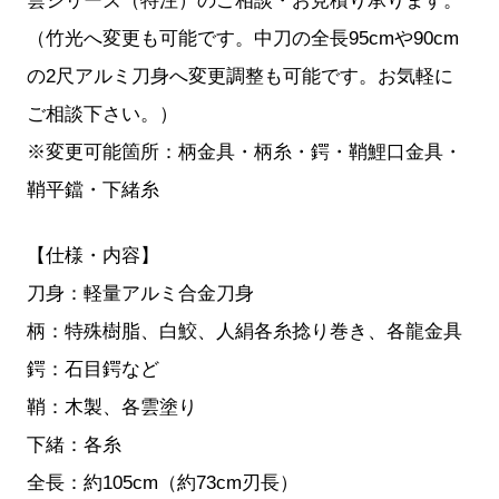
雲シリーズ（特注）のご相談・お見積り承ります。
（竹光へ変更も可能です。中刀の全長95cmや90cm
の2尺アルミ刀身へ変更調整も可能です。お気軽に
ご相談下さい。）
※変更可能箇所：柄金具・柄糸・鍔・鞘鯉口金具・
鞘平鐺・下緒糸
【仕様・内容】
刀身：軽量アルミ合金刀身
柄：特殊樹脂、白鮫、人絹各糸捻り巻き、各龍金具
鍔：石目鍔など
鞘：木製、各雲塗り
下緒：各糸
全長：約105cm（約73cm刃長）