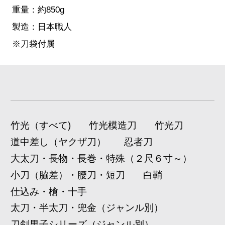
重量：約850g
製造：日本職人
※刀袋付属
竹光（すべて)
竹光模造刀
竹光刀
道中差し（ヤクザ刀）
忍者刀
大太刀・長物・長巻・特殊（２尺６寸～）
小刀（脇差）・腰刀・短刀
白鞘
仕込み・槍・十手
太刀・半太刀・兜金（ジャンル別）
刀剣男子シリーズ（ジャンル別）